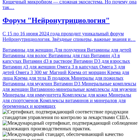
Кишечный микробиом — сложная экосистема. Но почему она
так…
Форум "Нейронутрициология"
С 15 по 16 июня 2024 года проходит уникальный форум
Нейронутрициология. Звёздные спикеры, важные знания и…
Витамины для женщин
Для похудения
Витамины для детей
Витамины для волос
Витамины для глаз
Витамин д3 в
капсулах
Витамин d3 в растворе
Витамин D3 для взрослых
Витамин д3 для женщин
Омега 3 в капсулах
Омега 3 для
детей
Омега 3 300 мг
Магний
Крема от морщин
Крема для
лица
Крема для тела
В подарок
Минералы для пожилых
Витамины для мужчин
Витамин D3
Минеральные комплексы
для женщин
Витаминно-минеральные комплексы для мужчин
Минералы для иммунитета
Комплексы для кожи
Минералы
для спортсменов
Комплексы витаминов и минералов для
беременных и кормящих