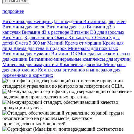
Пройти тест
подробнее
Витамины для женщин
Для похудения
Витамины для детей
Витамины для волос
Витамины для глаз
Витамин д3 в
капсулах
Витамин d3 в растворе
Витамин D3 для взрослых
Витамин д3 для женщин
Омега 3 в капсулах
Омега 3 для
детей
Омега 3 300 мг
Магний
Крема от морщин
Крема для
лица
Крема для тела
В подарок
Минералы для пожилых
Витамины для мужчин
Витамин D3
Минеральные комплексы
для женщин
Витаминно-минеральные комплексы для мужчин
Минералы для иммунитета
Комплексы для кожи
Минералы
для спортсменов
Комплексы витаминов и минералов для
беременных и кормящих