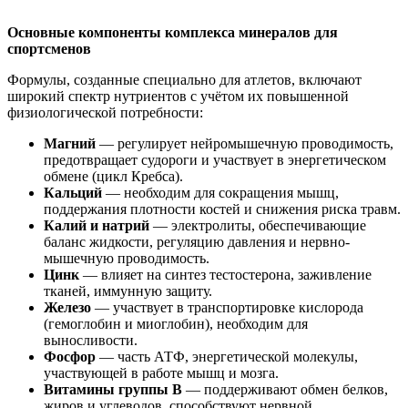
Основные компоненты комплекса минералов для
спортсменов
Формулы, созданные специально для атлетов, включают
широкий спектр нутриентов с учётом их повышенной
физиологической потребности:
Магний
— регулирует нейромышечную проводимость,
предотвращает судороги и участвует в энергетическом
обмене (цикл Кребса).
Кальций
— необходим для сокращения мышц,
поддержания плотности костей и снижения риска травм.
Калий и натрий
— электролиты, обеспечивающие
баланс жидкости, регуляцию давления и нервно-
мышечную проводимость.
Цинк
— влияет на синтез тестостерона, заживление
тканей, иммунную защиту.
Железо
— участвует в транспортировке кислорода
(гемоглобин и миоглобин), необходим для
выносливости.
Фосфор
— часть АТФ, энергетической молекулы,
участвующей в работе мышц и мозга.
Витамины группы B
— поддерживают обмен белков,
жиров и углеводов, способствуют нервной