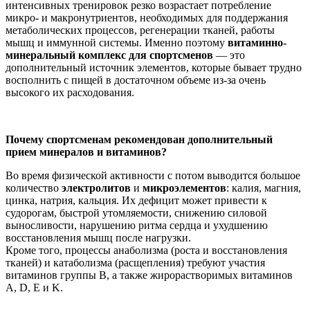
интенсивных тренировок резко возрастает потребление
микро- и макронутриентов, необходимых для поддержания
метаболических процессов, регенерации тканей, работы
мышц и иммунной системы. Именно поэтому
витаминно-
минеральный комплекс для спортсменов
— это
дополнительный источник элементов, которые бывает трудно
восполнить с пищей в достаточном объеме из-за очень
высокого их расходования.
Почему спортсменам рекомендован дополнительный
прием минералов и витаминов?
Во время физической активности с потом выводится большое
количество
электролитов
и
микроэлементов
: калия, магния,
цинка, натрия, кальция. Их дефицит может привести к
судорогам, быстрой утомляемости, снижению силовой
выносливости, нарушению ритма сердца и ухудшению
восстановления мышц после нагрузки.
Кроме того, процессы анаболизма (роста и восстановления
тканей) и катаболизма (расщепления) требуют участия
витаминов группы B, а также жирорастворимых витаминов
A, D, E и K.