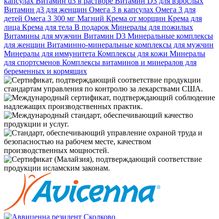
капсулах
Витамин d3 в растворе
Витамин D3 для взрослых
Витамин д3 для женщин
Омега 3 в капсулах
Омега 3 для
детей
Омега 3 300 мг
Магний
Крема от морщин
Крема для
лица
Крема для тела
В подарок
Минералы для пожилых
Витамины для мужчин
Витамин D3
Минеральные комплексы
для женщин
Витаминно-минеральные комплексы для мужчин
Минералы для иммунитета
Комплексы для кожи
Минералы
для спортсменов
Комплексы витаминов и минералов для
беременных и кормящих