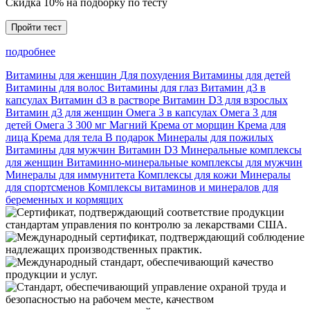
Скидка 10% на подборку по тесту
Пройти тест
подробнее
Витамины для женщин
Для похудения
Витамины для детей
Витамины для волос
Витамины для глаз
Витамин д3 в
капсулах
Витамин d3 в растворе
Витамин D3 для взрослых
Витамин д3 для женщин
Омега 3 в капсулах
Омега 3 для
детей
Омега 3 300 мг
Магний
Крема от морщин
Крема для
лица
Крема для тела
В подарок
Минералы для пожилых
Витамины для мужчин
Витамин D3
Минеральные комплексы
для женщин
Витаминно-минеральные комплексы для мужчин
Минералы для иммунитета
Комплексы для кожи
Минералы
для спортсменов
Комплексы витаминов и минералов для
беременных и кормящих