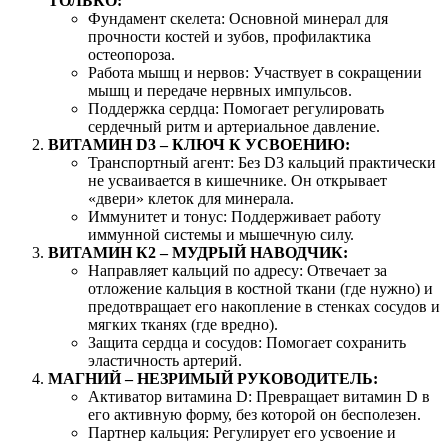
ТОЛЬКО:
Фундамент скелета: Основной минерал для
прочности костей и зубов, профилактика
остеопороза.
Работа мышц и нервов: Участвует в сокращении
мышц и передаче нервных импульсов.
Поддержка сердца: Помогает регулировать
сердечный ритм и артериальное давление.
ВИТАМИН D3 – КЛЮЧ К УСВОЕНИЮ:
Транспортный агент: Без D3 кальций практически
не усваивается в кишечнике. Он открывает
«двери» клеток для минерала.
Иммунитет и тонус: Поддерживает работу
иммунной системы и мышечную силу.
ВИТАМИН К2 – МУДРЫЙ НАВОДЧИК:
Направляет кальций по адресу: Отвечает за
отложение кальция в костной ткани (где нужно) и
предотвращает его накопление в стенках сосудов и
мягких тканях (где вредно).
Защита сердца и сосудов: Помогает сохранить
эластичность артерий.
МАГНИЙ – НЕЗРИМЫЙ РУКОВОДИТЕЛЬ:
Активатор витамина D: Превращает витамин D в
его активную форму, без которой он бесполезен.
Партнер кальция: Регулирует его усвоение и