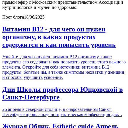
прямой эфир с Московским представительством Ассоциации
нутрициологов и коучей по здоровью.
Пост блога
18/06/2025
Витамин B12 - для чего он нужен
организму, в каких продуктах
содержится и как повысить уровень
Узнайте, для чего нужен витамин B12 организму, какие
продукты его содержат и как повысить уровень этого важного
элемента. Откройте для себя источники витамина B12,
продукты, богатые им, а также симптомы нехватки у женщин
и способы улучшить усвоение.
Дни Школы профессора Юцковской в
Санкт-Петербурге
26 апреля в северной столице, в очаровательном Санкт-
Петербурге прошла научно-практическая конференция для…
Журнал Облик. Esthetic guide Апрель