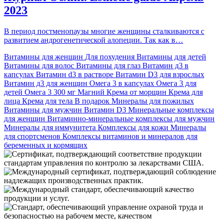
2023
В период постменопаузы многие женщины сталкиваются с
развитием андрогенетической алопеции. Так как в…
Витамины для женщин
Для похудения
Витамины для детей
Витамины для волос
Витамины для глаз
Витамин д3 в
капсулах
Витамин d3 в растворе
Витамин D3 для взрослых
Витамин д3 для женщин
Омега 3 в капсулах
Омега 3 для
детей
Омега 3 300 мг
Магний
Крема от морщин
Крема для
лица
Крема для тела
В подарок
Минералы для пожилых
Витамины для мужчин
Витамин D3
Минеральные комплексы
для женщин
Витаминно-минеральные комплексы для мужчин
Минералы для иммунитета
Комплексы для кожи
Минералы
для спортсменов
Комплексы витаминов и минералов для
беременных и кормящих