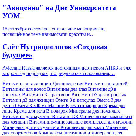
"Авиценна" на Дне Университета
УОМ
15 сентября состоялось уникальное мероприятие,
посвящённое теме взаимосвязи красоты и…
Слёт Нутрициологов «Создавая
будущее»
Avicenna Russia является постоянным партнером АНКЗ и уже
второй год подряд мы, по результатам голосования,…
Витамины для женщин
Для похудения
Витамины для детей
Витамины для волос
Витамины для глаз
Витамин д3 в
капсулах
Витамин d3 в растворе
Витамин D3 для взрослых
Витамин д3 для женщин
Омега 3 в капсулах
Омега 3 для
детей
Омега 3 300 мг
Магний
Крема от морщин
Крема для
лица
Крема для тела
В подарок
Минералы для пожилых
Витамины для мужчин
Витамин D3
Минеральные комплексы
для женщин
Витаминно-минеральные комплексы для мужчин
Минералы для иммунитета
Комплексы для кожи
Минералы
для спортсменов
Комплексы витаминов и минералов для