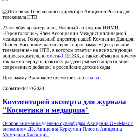
23 октября врач-терапевт, Научный сотрудник НИМЦ
«Геронтология», Член Ассоциации Междисциплинарной
медицины, Генеральный директор нашей Компании Давидян
Ованес Вагенович дал интервью программе «Центральное
телевидение» на НТВ, в котором ответил на все волнующие
вопросы касательно
омега-3
ПНЖК, а также объяснил почему
так важно вернуть практику раздачи рыбьего жира (в виде
современных добавок) в российские детские сады.
Программу Вы можете посмотреть по
ссылке
Событие
04/10/2020
Комментарий эксперта для журнала
"Косметика и медицина"
Особое внимание уделено суперфудам Авиценна ОмеМакс с
витамином Д3, Авиценна Куркумин Плюс и Авиценна
Момрдика Харанция.