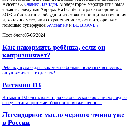
Avicenna®
Ованес Давидян
. Модератором мероприятия была
яркая телеведущая Аврора. На beauty-завтраке говорили о
ЗОЖ и биохокинге, обсудили их схожие принципы и отличия,
и, конечно, методики сохранения молодости и здоровья с
помощью суперфудов
Avicenna®
и
BE BRAVE®
.
Пост блога
05/06/2024
Как накормить ребёнка, если он
капризничает?
Ребёнку нужно дать как можно больше полезных веществ, а
он упрямится. Что делать?
Витамин D3
Витамин D3 очень важен для человеческого организма, ведь с
его участием протекает большинство жизненно…
Легендарное масло черного тмина уже
в России