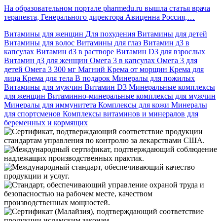
На образовательном портале pharmedu.ru вышла статья врача
терапевта, Генерального директора Авиценна Россия,…
Витамины для женщин
Для похудения
Витамины для детей
Витамины для волос
Витамины для глаз
Витамин д3 в
капсулах
Витамин d3 в растворе
Витамин D3 для взрослых
Витамин д3 для женщин
Омега 3 в капсулах
Омега 3 для
детей
Омега 3 300 мг
Магний
Крема от морщин
Крема для
лица
Крема для тела
В подарок
Минералы для пожилых
Витамины для мужчин
Витамин D3
Минеральные комплексы
для женщин
Витаминно-минеральные комплексы для мужчин
Минералы для иммунитета
Комплексы для кожи
Минералы
для спортсменов
Комплексы витаминов и минералов для
беременных и кормящих