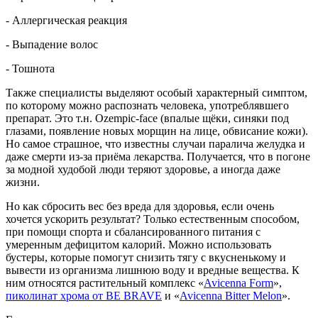
- Аллергическая реакция
- Выпадение волос
- Тошнота
Также специалисты выделяют особый характерный симптом,
по которому можно распознать человека, употреблявшего
препарат. Это т.н. Ozempic-face (впалые щёки, синяки под
глазами, появление новых морщин на лице, обвисание кожи).
Но самое страшное, что известны случаи паралича желудка и
даже смерти из-за приёма лекарства. Получается, что в погоне
за модной худобой люди теряют здоровье, а иногда даже
жизни.
Но как сбросить вес без вреда для здоровья, если очень
хочется ускорить результат? Только естественным способом,
при помощи спорта и сбалансированного питания с
умеренным дефицитом калорий. Можно использовать
бустеры, которые помогут снизить тягу с вкусненькому и
вывести из организма лишнюю воду и вредные вещества. К
ним относятся растительный комплекс «
Avicenna Form
»,
пиколинат хрома от BE BRAVE
и «
Avicenna Bitter Melon
».